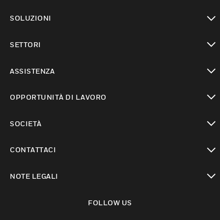
toggle view
SOLUZIONI
toggle view
SETTORI
toggle view
ASSISTENZA
toggle view
OPPORTUNITÀ DI LAVORO
toggle view
SOCIETÀ
toggle view
CONTATTACI
toggle view
NOTE LEGALI
toggle view
FOLLOW US