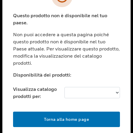
toggle view
SETTORI
Questo prodotto non è disponibile nel tuo
toggle view
ASSISTENZA
paese.
toggle view
Non puoi accedere a questa pagina poiché
OPPORTUNITÀ DI LAVORO
questo prodotto non è disponibile nel tuo
toggle view
Paese attuale. Per visualizzare questo prodotto,
SOCIETÀ
modifica la visualizzazione del catalogo
prodotti.
toggle view
CONTATTACI
Disponibilità dei prodotti:
toggle view
NOTE LEGALI
Visualizza catalogo
toggle view
prodotti per:
FOLLOW US
Torna alla home page