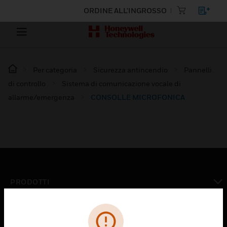
ORDINE ALL'INGROSSO
Per categoria
Sicurezza antincendio
Pannelli
di controllo
Sistema di comunicazione vocale di
allarme/emergenza
CONSOLLE MICROFONICA
PRODOTTI
toggle view
SOLUZIONI