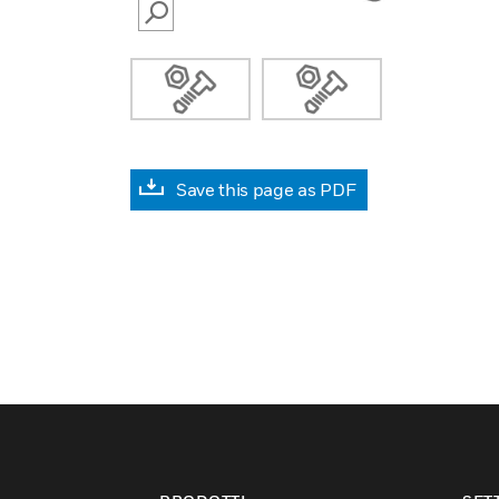
SEARCH
Save this page as PDF