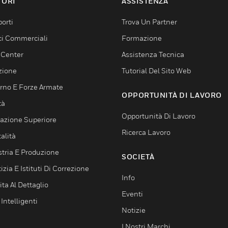
TORI
ASSISTENZA
orti
Trova Un Partner
ici Commerciali
Formazione
 Center
Assistenza Tecnica
zione
Tutorial Del Sito Web
rno E Forze Armate
OPPORTUNITÀ DI LAVORO
tà
Opportunità Di Lavoro
azione Superiore
Ricerca Lavoro
alità
stria E Produzione
SOCIETÀ
izia E Istituti Di Correzione
Info
ta Al Dettaglio
Eventi
 Intelligenti
Notizie
I Nostri Marchi