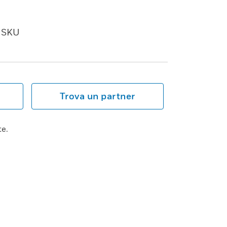
SKU
Trova un partner
te.