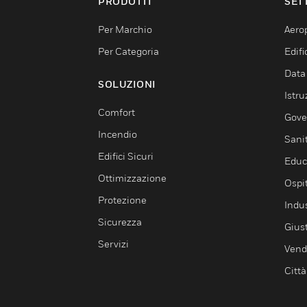
PRODOTTI
SET
Per Marchio
Aerop
Per Categoria
Edif
Data
SOLUZIONI
Istru
Comfort
Gove
Incendio
Sani
Edifici Sicuri
Educ
Ottimizzazione
Ospit
Protezione
Indu
Sicurezza
Giust
Servizi
Vendi
Città