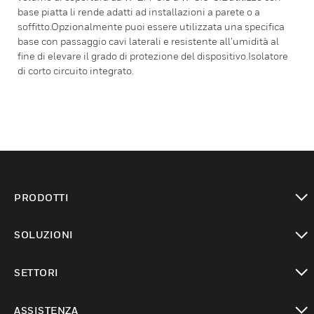
base piatta li rende adatti ad installazioni a parete o a
soffitto.Opzionalmente puoi essere utilizzata una specifica
base con passaggio cavi laterali e resistente all’umidità al
fine di elevare il grado di protezione del dispositivo.Isolatore
di corto circuito integrato.
PRODOTTI
toggle view
SOLUZIONI
toggle view
SETTORI
toggle view
ASSISTENZA