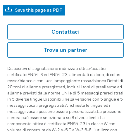
Save this page as PDF
Contattaci
Trova un partner
Dispositivi di segnalazione indirizzati ottico/acustici
certificatoiEN54-3 ed EN54-23, alimentati da loop, di colore
rosso/bianco e con luce lampeggiante rossa/bianca.Dotati di
20 toni di allarme preregistrati, inclusi i toni di preallarme ed
allarme previsti dalle norme UNI e di 5 messaggi preregistrati
in 5 diverse lingue.Disponibili nella versione con 5 lingue e 5
messaggi vocali pregregistrati.A richiesta le lingue ed i
messaggi vocali possono essere personalizzati.La pressione
sonora può essere selezionata su 8 diversi livelli.La
componente ottica è certificata EN54-23 in classe W con
volume di copertura da W-2.4-5.0 a W-3.6-8.L’utilizzo con