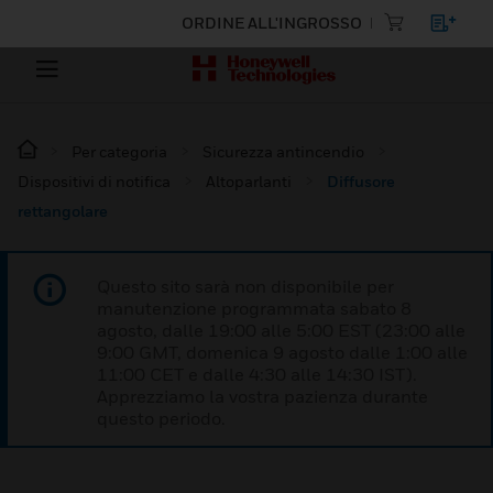
ORDINE ALL'INGROSSO
Per categoria
Sicurezza antincendio
Dispositivi di notifica
Altoparlanti
Diffusore
rettangolare
Questo sito sarà non disponibile per
manutenzione programmata sabato 8
agosto, dalle 19:00 alle 5:00 EST (23:00 alle
9:00 GMT, domenica 9 agosto dalle 1:00 alle
11:00 CET e dalle 4:30 alle 14:30 IST).
Apprezziamo la vostra pazienza durante
questo periodo.