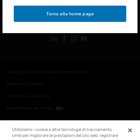
toggle view
NOTE LEGALI
Torna alla home page
toggle view
FOLLOW US
Copyright © 2026 Honeywell International Inc.
Termini E Condizioni
Informativa Sulla Privacy
Scelte Relative Alla Privacy
Cookie
Utilizziamo i cookie e altre tecnologie di tracciamento
Annulla Sottoscrizione Globale
simili per migliorare le prestazioni del sito web, registrare