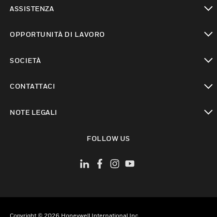
toggle view
ASSISTENZA
toggle view
OPPORTUNITÀ DI LAVORO
toggle view
SOCIETÀ
toggle view
CONTATTACI
toggle view
NOTE LEGALI
toggle view
FOLLOW US
Copyright © 2026 Honeywell International Inc.