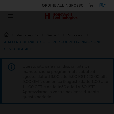
ORDINE ALL'INGROSSO
Per categoria
Sensori
Accessori
ADATTATORE PALO "SOLO" PER COPPETTA RIMOZIONE
SENSORI AGILE
Questo sito sarà non disponibile per
manutenzione programmata sabato 8
agosto, dalle 19:00 alle 5:00 EST (23:00 alle
9:00 GMT, domenica 9 agosto dalle 1:00 alle
11:00 CET e dalle 4:30 alle 14:30 IST).
Apprezziamo la vostra pazienza durante
questo periodo.