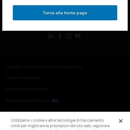
toggle view
NOTE LEGALI
Torna alla home page
toggle view
FOLLOW US
Copyright © 2026 Honeywell International Inc.
Termini E Condizioni
Informativa Sulla Privacy
Scelte Relative Alla Privacy
Cookie
Utilizziamo i cookie e altre tecnologie di tracciamento
Annulla Sottoscrizione Globale
simili per migliorare le prestazioni del sito web, registrare