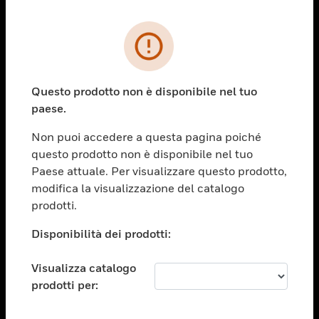
PRODOTTI
toggle view
SOLUZIONI
Questo prodotto non è disponibile nel tuo
paese.
toggle view
SETTORI
Non puoi accedere a questa pagina poiché
toggle view
questo prodotto non è disponibile nel tuo
ASSISTENZA
Paese attuale. Per visualizzare questo prodotto,
toggle view
modifica la visualizzazione del catalogo
OPPORTUNITÀ DI LAVORO
prodotti.
toggle view
Disponibilità dei prodotti:
SOCIETÀ
toggle view
Visualizza catalogo
CONTATTACI
prodotti per:
toggle view
NOTE LEGALI