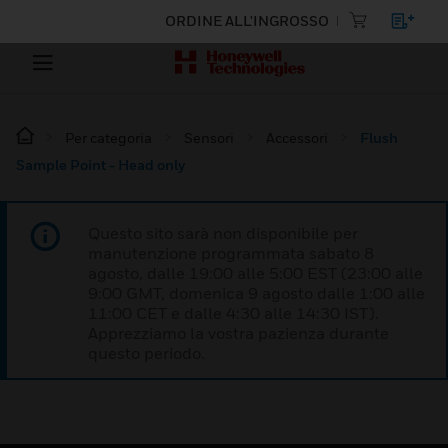
ORDINE ALL'INGROSSO
Per categoria
Sensori
Accessori
Flush
Sample Point - Head only
Questo sito sarà non disponibile per
manutenzione programmata sabato 8
agosto, dalle 19:00 alle 5:00 EST (23:00 alle
9:00 GMT, domenica 9 agosto dalle 1:00 alle
11:00 CET e dalle 4:30 alle 14:30 IST).
Apprezziamo la vostra pazienza durante
questo periodo.