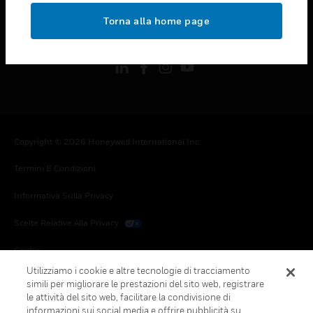
toggle view
Torna alla home page
FOLLOW US
Copyright © 2026 Honeywell International Inc.
Termini E Condizioni
Informativa Sulla Privacy
Scelte Relative Alla Privacy
Cookie
Utilizziamo i cookie e altre tecnologie di tracciamento
Annulla Sottoscrizione Globale
simili per migliorare le prestazioni del sito web, registrare
le attività del sito web, facilitare la condivisione di
informazioni sui social media e offrire pubblicità su