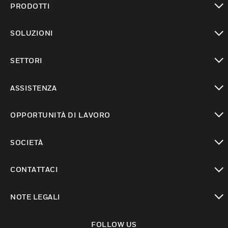
PRODOTTI
toggle view
SOLUZIONI
toggle view
SETTORI
toggle view
ASSISTENZA
toggle view
OPPORTUNITÀ DI LAVORO
toggle view
SOCIETÀ
toggle view
CONTATTACI
toggle view
NOTE LEGALI
toggle view
FOLLOW US