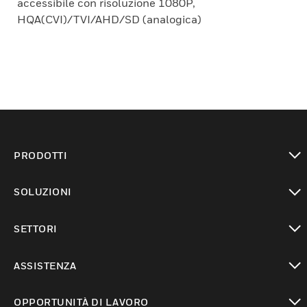
accessibile con risoluzione 1080P,
HQA(CVI)/TVI/AHD/SD (analogica)
PRODOTTI
toggle view
SOLUZIONI
toggle view
SETTORI
toggle view
ASSISTENZA
toggle view
OPPORTUNITÀ DI LAVORO