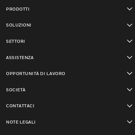
PRODOTTI
toggle view
SOLUZIONI
toggle view
SETTORI
toggle view
ASSISTENZA
toggle view
OPPORTUNITÀ DI LAVORO
toggle view
SOCIETÀ
toggle view
CONTATTACI
toggle view
NOTE LEGALI
toggle view