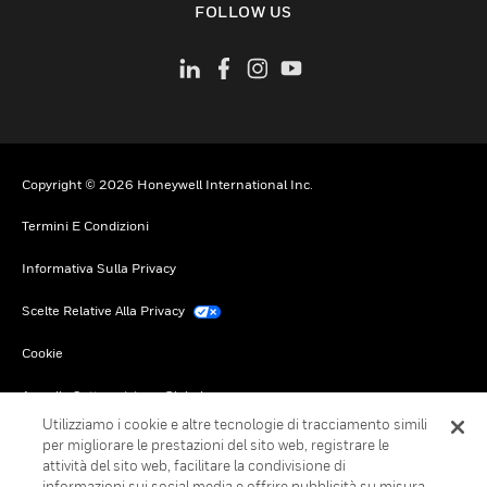
FOLLOW US
Copyright © 2026 Honeywell International Inc.
Termini E Condizioni
Informativa Sulla Privacy
Scelte Relative Alla Privacy
Cookie
Annulla Sottoscrizione Globale
Utilizziamo i cookie e altre tecnologie di tracciamento simili
per migliorare le prestazioni del sito web, registrare le
attività del sito web, facilitare la condivisione di
informazioni sui social media e offrire pubblicità su misura