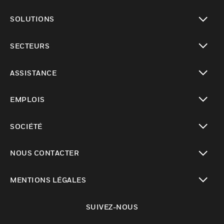
toggle view
SOLUTIONS
toggle view
SECTEURS
toggle view
ASSISTANCE
toggle view
EMPLOIS
toggle view
SOCIÉTÉ
toggle view
NOUS CONTACTER
toggle view
MENTIONS LÉGALES
toggle view
SUIVEZ-NOUS