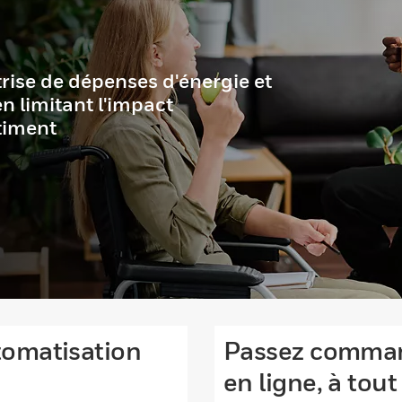
BÂTIMENT
tre bâtiment et
 grâce à des
 l'automatisation
tomatisation
Passez comman
en ligne, à to