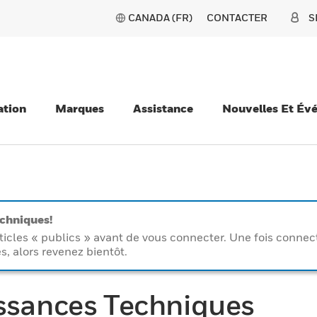
CANADA (FR)
CONTACTER
S
ation
Marques
Assistance
Nouvelles Et Év
echniques!
icles « publics » avant de vous connecter. Une fois connecté
s, alors revenez bientôt.
ssances Techniques