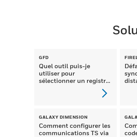
Solu
GFD
FIRE
Quel outil puis-je
Déf
utiliser pour
syn
sélectionner un registre,
dist
un actionne...
GALAXY DIMENSION
GALA
Comment configurer les
Com
communications TS via
code