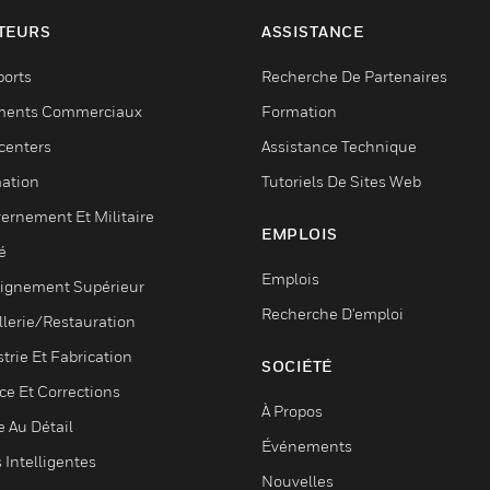
TEURS
ASSISTANCE
ports
Recherche De Partenaires
ments Commerciaux
Formation
centers
Assistance Technique
ation
Tutoriels De Sites Web
ernement Et Militaire
EMPLOIS
é
Emplois
ignement Supérieur
Recherche D'emploi
llerie/Restauration
trie Et Fabrication
SOCIÉTÉ
ce Et Corrections
À Propos
e Au Détail
Événements
s Intelligentes
Nouvelles