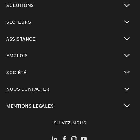
toggle view
SOLUTIONS
toggle view
SECTEURS
toggle view
ASSISTANCE
toggle view
EMPLOIS
toggle view
SOCIÉTÉ
toggle view
NOUS CONTACTER
toggle view
MENTIONS LÉGALES
toggle view
SUIVEZ-NOUS