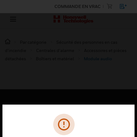
COMMANDE EN VRAC
Par catégorie
Sécurité des personnes en cas
d’incendie
Centrales d'alarme
Accessoires et pièces
détachées
Boîtiers et matériel
Module audio
PRODUITS
toggle view
SOLUTIONS