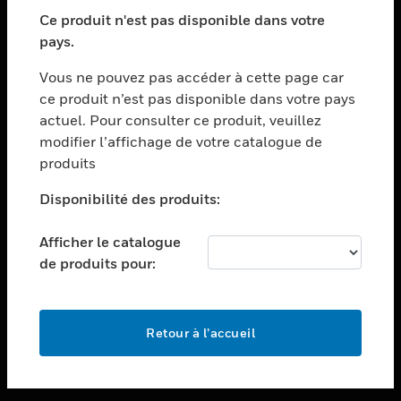
toggle view
SECTEURS
Ce produit n'est pas disponible dans votre
pays.
toggle view
ASSISTANCE
Vous ne pouvez pas accéder à cette page car
toggle view
ce produit n’est pas disponible dans votre pays
EMPLOIS
actuel. Pour consulter ce produit, veuillez
modifier l’affichage de votre catalogue de
toggle view
SOCIÉTÉ
produits
toggle view
Disponibilité des produits:
NOUS CONTACTER
Afficher le catalogue
toggle view
MENTIONS LÉGALES
de produits pour:
toggle view
SUIVEZ-NOUS
Retour à l’accueil