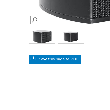
SEARCH
Save this page as PDF