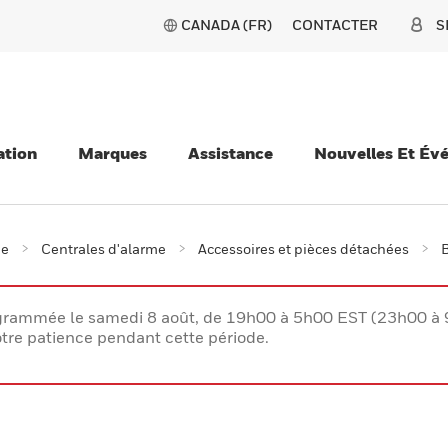
CANADA (FR)
CONTACTER
S
ation
Marques
Assistance
Nouvelles Et Év
ie
Centrales d'alarme
Accessoires et pièces détachées
B
rogrammée le samedi 8 août, de 19h00 à 5h00 EST (23h00 
tre patience pendant cette période.