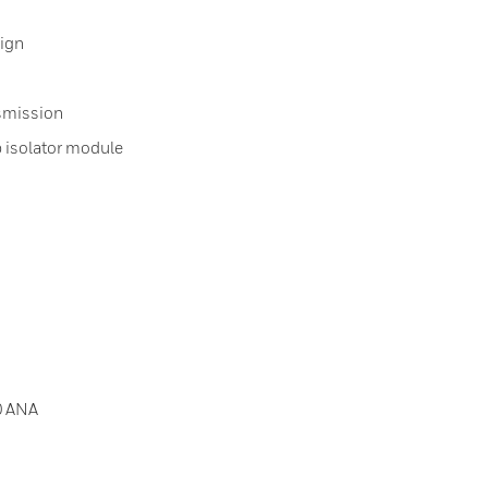
sign
smission
 isolator module
0 ANA