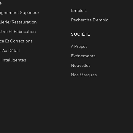
é
Emplois
ignement Supérieur
Recherche D'emploi
llerie/Restauration
trie Et Fabrication
SOCIÉTÉ
ce Et Corrections
À Propos
e Au Détail
Événements
s Intelligentes
Nouvelles
Nos Marques