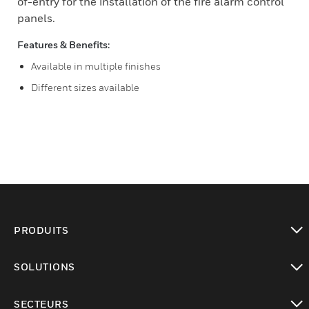
of-entry for the installation of the fire alarm control
panels.
Features & Benefits:
Available in multiple finishes
Different sizes available
PRODUITS
toggle view
SOLUTIONS
toggle view
SECTEURS