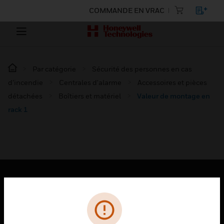
COMMANDE EN VRAC
Par catégorie
Sécurité des personnes en cas
d’incendie
Centrales d'alarme
Accessoires et pièces
détachées
Boîtiers et matériel
Valeur de montage en
rack 1
PRODUITS
toggle view
SOLUTIONS