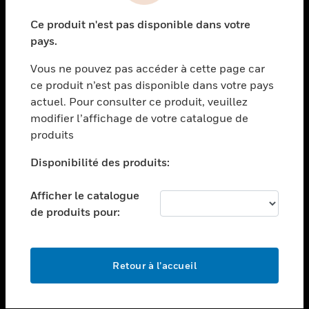
toggle view
Ce produit n'est pas disponible dans votre
SECTEURS
pays.
toggle view
Vous ne pouvez pas accéder à cette page car
ASSISTANCE
ce produit n’est pas disponible dans votre pays
toggle view
actuel. Pour consulter ce produit, veuillez
EMPLOIS
modifier l’affichage de votre catalogue de
toggle view
produits
SOCIÉTÉ
Disponibilité des produits:
toggle view
NOUS CONTACTER
Afficher le catalogue
toggle view
de produits pour:
MENTIONS LÉGALES
toggle view
SUIVEZ-NOUS
Retour à l’accueil