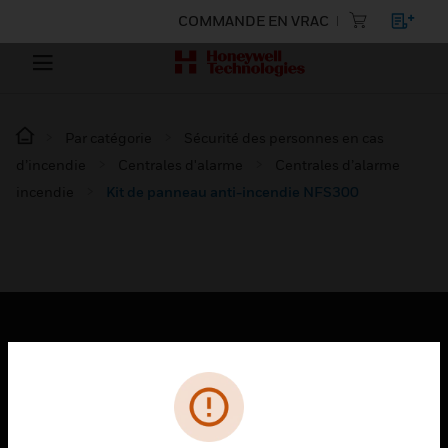
COMMANDE EN VRAC
Par catégorie
Sécurité des personnes en cas
d’incendie
Centrales d'alarme
Centrales d’alarme
incendie
Kit de panneau anti-incendie NFS300
PRODUITS
toggle view
SOLUTIONS