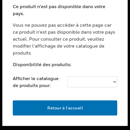
toggle view
SECTEURS
Ce produit n'est pas disponible dans votre
pays.
toggle view
ASSISTANCE
Vous ne pouvez pas accéder à cette page car
toggle view
ce produit n’est pas disponible dans votre pays
EMPLOIS
actuel. Pour consulter ce produit, veuillez
modifier l’affichage de votre catalogue de
toggle view
SOCIÉTÉ
produits
toggle view
Disponibilité des produits:
NOUS CONTACTER
Afficher le catalogue
toggle view
MENTIONS LÉGALES
de produits pour:
toggle view
SUIVEZ-NOUS
Retour à l’accueil