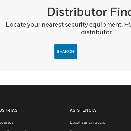
Distributor Fin
Locate your nearest security equipment, HVA
distributor
SEARCH
USTRIAS
ASISTENCIA
puertos
Localizar Un Socio