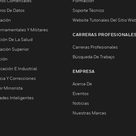
ros Comerciales
Formación
ros De Datos
Soporte Técnico
ación
Website Tutoriales Del Sitio We
rnamentales Y Militares
CARRERAS PROFESIONALE
ción De La Salud
Carreras Profesionales
ación Superior
Búsqueda De Trabajo
ción
cación E Industrial
EMPRESA
cia Y Correcciones
Acerca De
or Minorista
Eventos
ades Inteligentes
Noticias
Nuestras Marcas