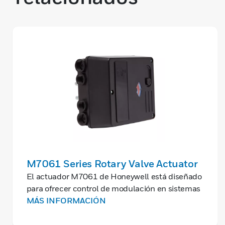
M7061 Series Rotary Valve Actuator
El actuador M7061 de Honeywell está diseñado
para ofrecer control de modulación en sistemas
de calefacción y aire acondicionado. Su diseño
MÁS INFORMACIÓN
robusto y el alto rendimiento de control son
características estándar de este actuador.