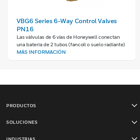
VBG6 Series 6-Way Control Valves
PN16
Las válvulas de 6 vías de Honeywell conectan
una bateria de 2 tubos (fancoil o suelo radiante)
al sistema de 4 tubos, junto con la válvula de
MÁS INFORMACIÓN
control independiente de la presión Kombi-FCU
utilizada para el equilibrado dinámico.
PRODUCTOS
Cambiar vista
SOLUCIONES
Cambiar vista
INDUSTRIAS