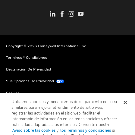
Copyright © 2026 Honeywell International Inc.
Términos Y Condiciones
Declaración De Privacidad
Sus Opciones De Privacidad
Cookies
Utilizamos cookies y mecanismos de seguimiento en línea
Darse De Baja Global
similares para mejorar el rendimiento del sitio web,
registrar las actividades en el sitio web, facilitar el
intercambio de información en las redes sociales y ofrecer
publicidad adaptada a sus intereses. Consulte nuestro
Aviso sobre las cookies
y
los Términos y condiciones
si