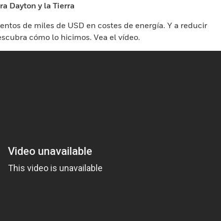
a Dayton y la Tierra
entos de miles de USD en costes de energía. Y a reducir
scubra cómo lo hicimos. Vea el vídeo.