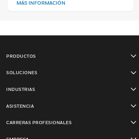
VRMS). Se envía con chasis.
MÁS INFORMACIÓN
PRODUCTOS
Cambiar vista
SOLUCIONES
Cambiar vista
INDUSTRIAS
Cambiar vista
ASISTENCIA
Cambiar vista
CARRERAS PROFESIONALES
Cambiar vista