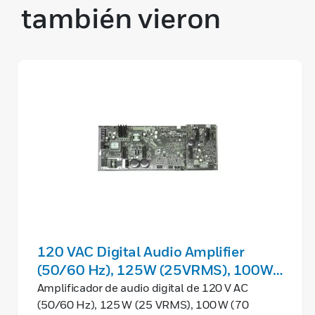
también vieron
120 VAC Digital Audio Amplifier
(50/60 Hz), 125W (25VRMS), 100W
(70VRMS). Ships with chassis.
Amplificador de audio digital de 120 V AC
(50/60 Hz), 125 W (25 VRMS), 100 W (70