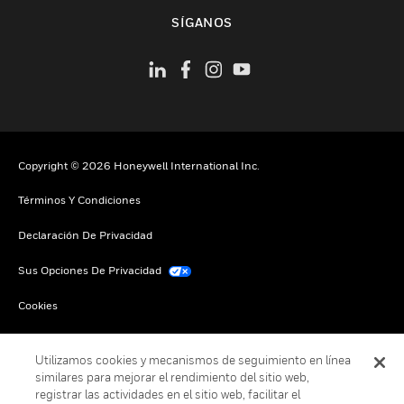
Cambiar vista
SÍGANOS
Copyright © 2026 Honeywell International Inc.
Términos Y Condiciones
Declaración De Privacidad
Sus Opciones De Privacidad
Cookies
Darse De Baja Global
Utilizamos cookies y mecanismos de seguimiento en línea
similares para mejorar el rendimiento del sitio web,
registrar las actividades en el sitio web, facilitar el