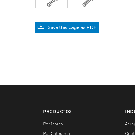
Save this page as PDF
PRODUCTOS
IND
Por Marca
Aero
Por Categoría
Cent