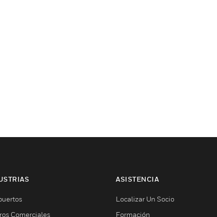
USTRIAS
ASISTENCIA
puertos
Localizar Un Socio
ros Comerciales
Formación