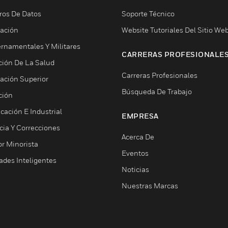
ros De Datos
Soporte Técnico
ación
Website Tutoriales Del Sitio We
rnamentales Y Militares
CARRERAS PROFESIONALE
ción De La Salud
Carreras Profesionales
ación Superior
Búsqueda De Trabajo
ción
cación E Industrial
EMPRESA
cia Y Correcciones
Acerca De
or Minorista
Eventos
ades Inteligentes
Noticias
Nuestras Marcas