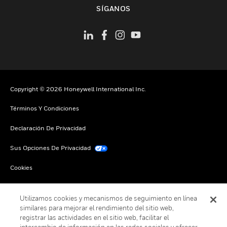
Cambiar vista
SÍGANOS
Copyright © 2026 Honeywell International Inc.
Términos Y Condiciones
Declaración De Privacidad
Sus Opciones De Privacidad
Cookies
Darse De Baja Global
Utilizamos cookies y mecanismos de seguimiento en línea
similares para mejorar el rendimiento del sitio web,
registrar las actividades en el sitio web, facilitar el