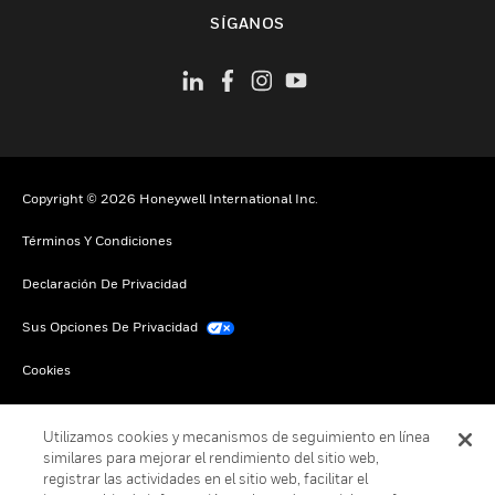
Cambiar vista
SÍGANOS
Copyright © 2026 Honeywell International Inc.
Términos Y Condiciones
Declaración De Privacidad
Sus Opciones De Privacidad
Cookies
Darse De Baja Global
Utilizamos cookies y mecanismos de seguimiento en línea
similares para mejorar el rendimiento del sitio web,
registrar las actividades en el sitio web, facilitar el