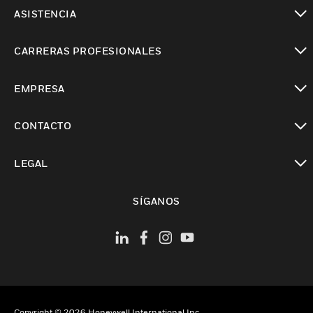
Cambiar vista
ASISTENCIA
Cambiar vista
CARRERAS PROFESIONALES
Cambiar vista
EMPRESA
Cambiar vista
CONTACTO
Cambiar vista
LEGAL
Cambiar vista
SÍGANOS
Copyright © 2026 Honeywell International Inc.