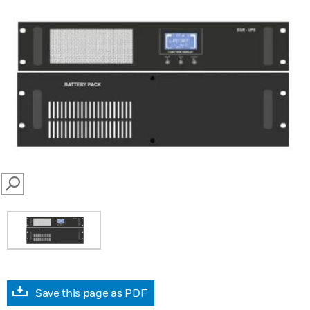
SEARCH
Save this page as PDF