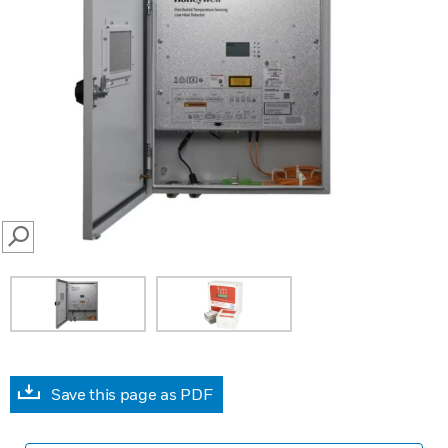
SEARCH
Save this page as PDF