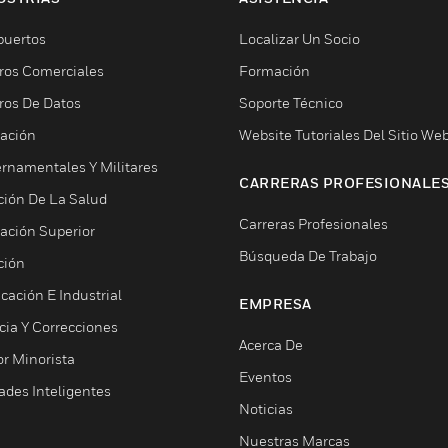
puertos
Localizar Un Socio
ros Comerciales
Formación
ros De Datos
Soporte Técnico
ación
Website Tutoriales Del Sitio We
rnamentales Y Militares
CARRERAS PROFESIONALE
ción De La Salud
Carreras Profesionales
ación Superior
Búsqueda De Trabajo
ción
cación E Industrial
EMPRESA
cia Y Correcciones
Acerca De
or Minorista
Eventos
ades Inteligentes
Noticias
Nuestras Marcas