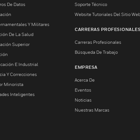
ros De Datos
Soporte Técnico
ación
Website Tutoriales Del Sitio We
rnamentales Y Militares
CARRERAS PROFESIONALE
ción De La Salud
Carreras Profesionales
ación Superior
Búsqueda De Trabajo
ción
cación E Industrial
EMPRESA
cia Y Correcciones
Acerca De
or Minorista
Eventos
ades Inteligentes
Noticias
Nuestras Marcas