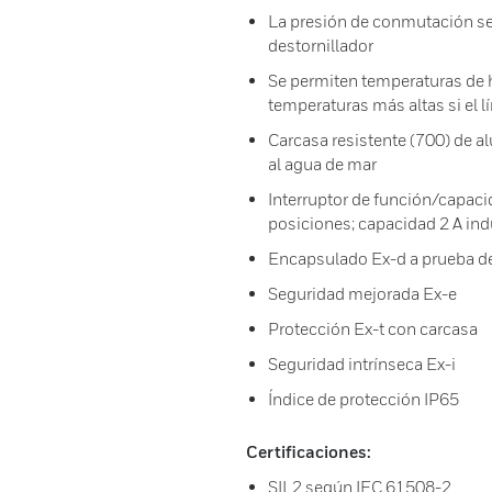
La presión de conmutación se 
destornillador
Se permiten temperaturas de h
temperaturas más altas si el 
Carcasa resistente (700) de al
al agua de mar
Interruptor de función/capaci
posiciones; capacidad 2 A indu
Encapsulado Ex-d a prueba d
Seguridad mejorada Ex-e
Protección Ex-t con carcasa
Seguridad intrínseca Ex-i
Índice de protección IP65
Certificaciones:
SIL2 según IEC 61508-2