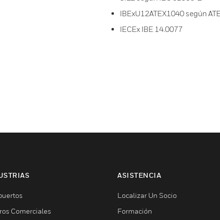
IBExU12ATEX1040 según AT
IECEx IBE 14.0077
USTRIAS
ASISTENCIA
puertos
Localizar Un Socio
ros Comerciales
Formación