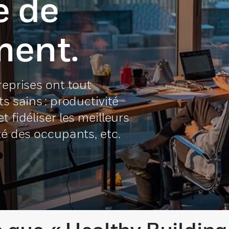
e de
ment.
reprises ont tout
s sains : productivité
 fidéliser les meilleurs
té des occupants, etc.