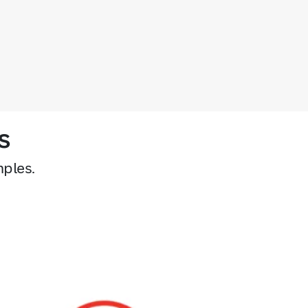
s
mples.