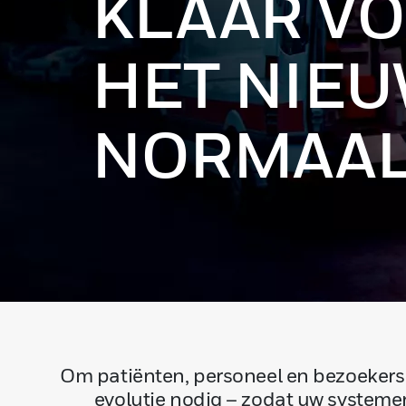
KLAAR V
HET NIE
NORMAAL
Om patiënten, personeel en bezoekers
evolutie nodig – zodat uw systeme