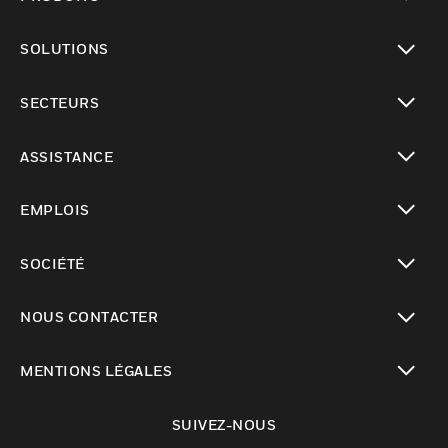
toggle view
SOLUTIONS
toggle view
SECTEURS
toggle view
ASSISTANCE
toggle view
EMPLOIS
toggle view
SOCIÉTÉ
toggle view
NOUS CONTACTER
toggle view
MENTIONS LÉGALES
toggle view
SUIVEZ-NOUS