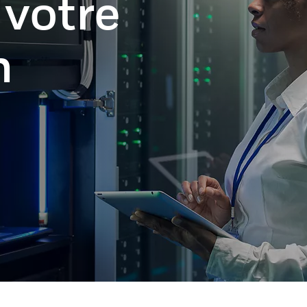
 votre
n