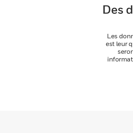
Des d
Les donn
est leur 
seron
informat