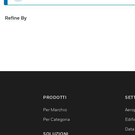
Refine By
PRODOTTI
SET
Per Marchio
Aerop
Per Categoria
Edif
Data
SOLUZIONI