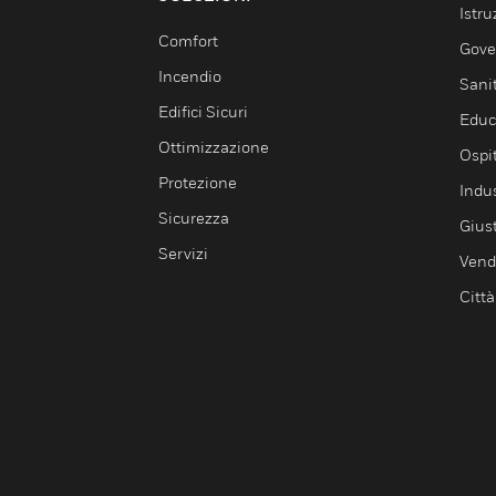
Istru
Comfort
Gove
Incendio
Sani
Edifici Sicuri
Educ
Ottimizzazione
Ospit
Protezione
Indu
Sicurezza
Giust
Servizi
Vendi
Città