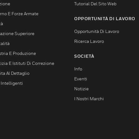
zione
Tutorial Del Sito Web
rno E Forze Armate
OPPORTUNITÀ DI LAVORO
tà
Opportunità Di Lavoro
azione Superiore
Ricerca Lavoro
alità
stria E Produzione
SOCIETÀ
izia E Istituti Di Correzione
Info
ta Al Dettaglio
Eventi
 Intelligenti
Notizie
I Nostri Marchi