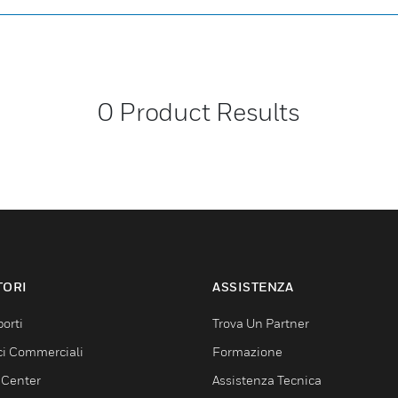
0
Product Results
TORI
ASSISTENZA
orti
Trova Un Partner
ici Commerciali
Formazione
 Center
Assistenza Tecnica