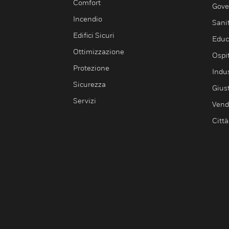
Comfort
Gove
Incendio
Sani
Edifici Sicuri
Educ
Ottimizzazione
Ospit
Protezione
Indu
Sicurezza
Giust
Servizi
Vendi
Città