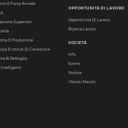
rno E Forze Armate
OPPORTUNITÀ DI LAVORO
tà
Opportunità Di Lavoro
azione Superiore
Ricerca Lavoro
alità
stria E Produzione
SOCIETÀ
izia E Istituti Di Correzione
Info
ta Al Dettaglio
Eventi
 Intelligenti
Notizie
I Nostri Marchi