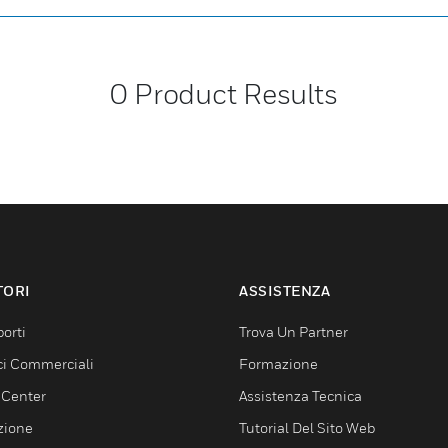
0
Product Results
TORI
ASSISTENZA
orti
Trova Un Partner
ici Commerciali
Formazione
 Center
Assistenza Tecnica
zione
Tutorial Del Sito Web