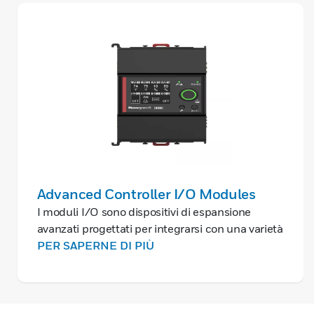
Advanced Controller I/O Modules
I moduli I/O sono dispositivi di espansione
avanzati progettati per integrarsi con una varietà
di controller Honeywell. Sono disponibili in sei
PER SAPERNE DI PIÙ
varianti per soddisfare tutti i requisiti applicativi.