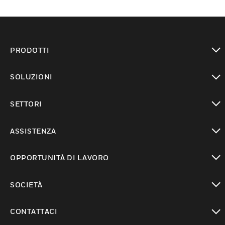
PRODOTTI
toggle view
SOLUZIONI
toggle view
SETTORI
toggle view
ASSISTENZA
toggle view
OPPORTUNITÀ DI LAVORO
toggle view
SOCIETÀ
toggle view
CONTATTACI