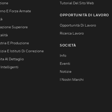
zione
Tutorial Del Sito Web
rno E Forze Armate
OPPORTUNITÀ DI LAVORO
tà
Opportunità Di Lavoro
azione Superiore
Ricerca Lavoro
alità
stria E Produzione
SOCIETÀ
izia E Istituti Di Correzione
Info
ta Al Dettaglio
Eventi
 Intelligenti
Notizie
I Nostri Marchi