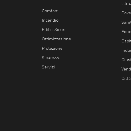
Istru
Comfort
Gove
Incendio
Sani
Edifici Sicuri
Educ
Ottimizzazione
Ospit
Protezione
Indu
Sicurezza
Giust
Servizi
Vendi
Città