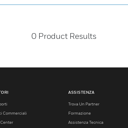
0
Product Results
TORI
ASSISTENZA
orti
Trova Un Partner
ici Commerciali
Formazione
 Center
Assistenza Tecnica