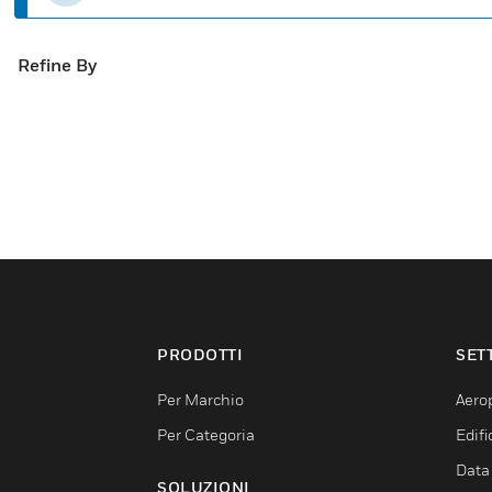
Refine By
PRODOTTI
SET
Per Marchio
Aerop
Per Categoria
Edif
Data
SOLUZIONI