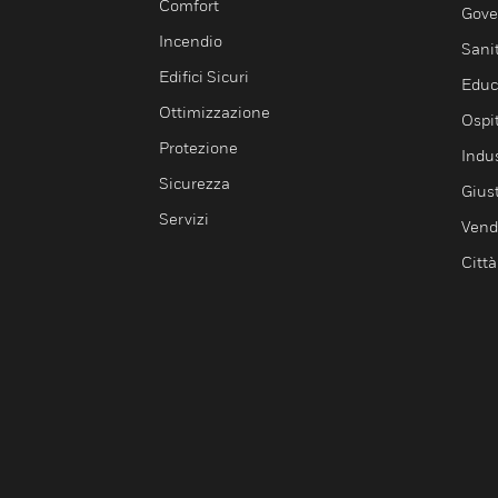
Comfort
Gove
Incendio
Sani
Edifici Sicuri
Educ
Ottimizzazione
Ospit
Protezione
Indu
Sicurezza
Giust
Servizi
Vendi
Città