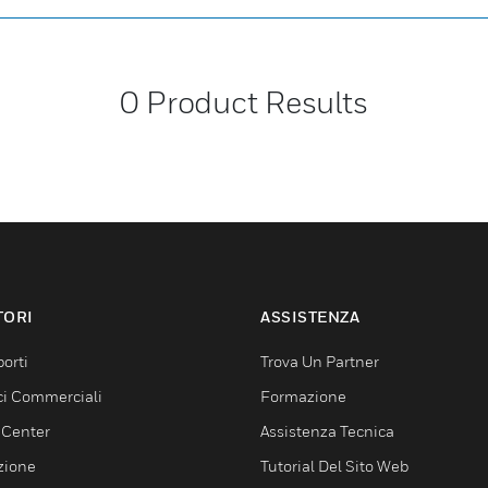
0
Product Results
TORI
ASSISTENZA
orti
Trova Un Partner
ici Commerciali
Formazione
 Center
Assistenza Tecnica
zione
Tutorial Del Sito Web