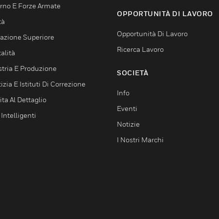
rno E Forze Armate
OPPORTUNITÀ DI LAVORO
tà
Opportunità Di Lavoro
azione Superiore
Ricerca Lavoro
alità
stria E Produzione
SOCIETÀ
izia E Istituti Di Correzione
Info
ta Al Dettaglio
Eventi
 Intelligenti
Notizie
I Nostri Marchi