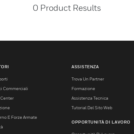
0
Product Results
TORI
ASSISTENZA
orti
Trova Un Partner
ici Commerciali
Formazione
 Center
Assistenza Tecnica
zione
Tutorial Del Sito Web
rno E Forze Armate
OPPORTUNITÀ DI LAVORO
tà