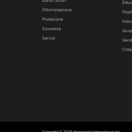
Edifici Sicuri
Educ
Ottimizzazione
Ospit
Protezione
Indu
Sicurezza
Giust
Servizi
Vendi
Città
Copyright © 2026 Honeywell International Inc.