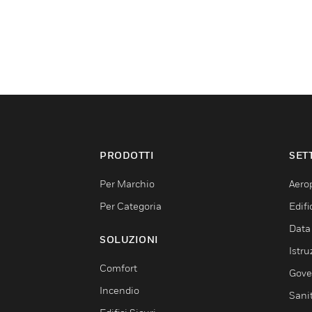
PRODOTTI
SET
Per Marchio
Aerop
Per Categoria
Edif
Data
SOLUZIONI
Istru
Comfort
Gove
Incendio
Sani