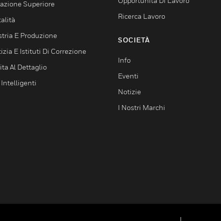
Opportunità Di Lavoro
azione Superiore
Ricerca Lavoro
alità
stria E Produzione
SOCIETÀ
izia E Istituti Di Correzione
Info
ta Al Dettaglio
Eventi
 Intelligenti
Notizie
I Nostri Marchi