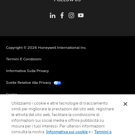
Copyright © 2026 Honeywell International Inc.
Termini E Condizioni
Informativa Sulla Privacy
Scelte Relative Alla Privacy
Cookie
Utilizziamo i cookie e altre tecnologie di tracciamento
Annulla Sottoscrizione Globale
simili per migliorare le prestazioni del sito web, registrare
le attività del sito web, facilitare la condivisione di
informazioni sui social media e offrire pubblicità su
misura per i tuoi interessi. Per ulteriori informazioni
consulta la nostra
Informativa sui cookie
e i
Termini e