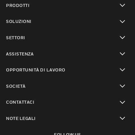
PRODOTTI
toggle view
SOLUZIONI
toggle view
SETTORI
toggle view
ASSISTENZA
toggle view
OPPORTUNITÀ DI LAVORO
toggle view
SOCIETÀ
toggle view
CONTATTACI
toggle view
NOTE LEGALI
toggle view
FOLLOW US