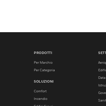
PRODOTTI
SET
Per Marchio
Aerop
Per Categoria
Edif
Data
SOLUZIONI
Istru
Comfort
Gove
Incendio
Sani