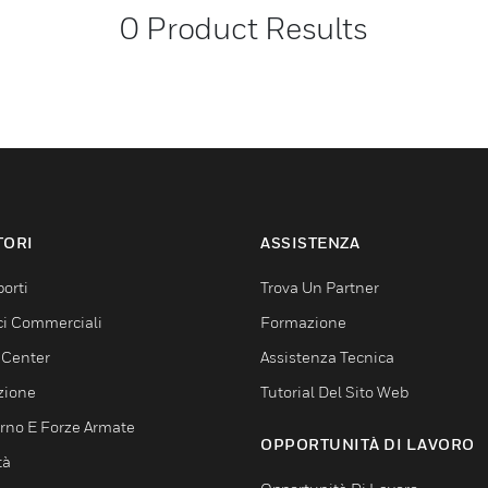
0
Product Results
TORI
ASSISTENZA
orti
Trova Un Partner
ici Commerciali
Formazione
 Center
Assistenza Tecnica
zione
Tutorial Del Sito Web
rno E Forze Armate
OPPORTUNITÀ DI LAVORO
tà