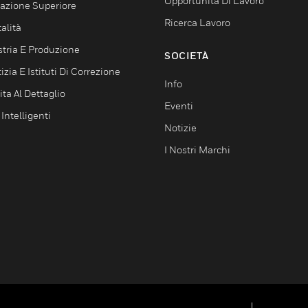
Opportunità Di Lavoro
azione Superiore
Ricerca Lavoro
alità
stria E Produzione
SOCIETÀ
izia E Istituti Di Correzione
Info
ta Al Dettaglio
Eventi
 Intelligenti
Notizie
I Nostri Marchi