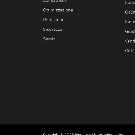
Edifici Sicuri
Educ
Ottimizzazione
Ospit
Protezione
Indu
Sicurezza
Giust
Servizi
Vendi
Città
Copyright © 2026 Honeywell International Inc.