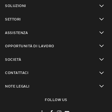
toggle view
SOLUZIONI
toggle view
SETTORI
toggle view
ASSISTENZA
toggle view
OPPORTUNITÀ DI LAVORO
toggle view
SOCIETÀ
toggle view
CONTATTACI
toggle view
NOTE LEGALI
toggle view
FOLLOW US