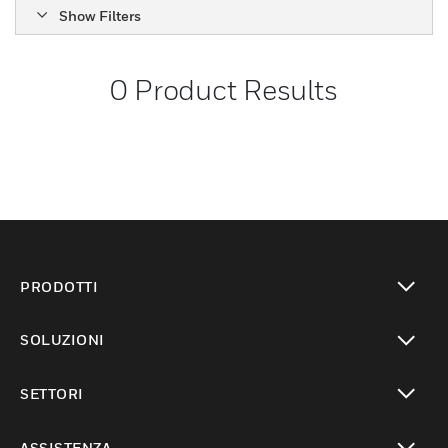
Show Filters
0
Product Results
PRODOTTI
toggle view
SOLUZIONI
toggle view
SETTORI
toggle view
ASSISTENZA