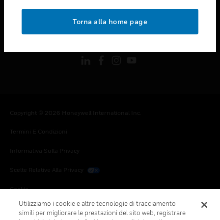
toggle view
NOTE LEGALI
Torna alla home page
toggle view
FOLLOW US
Copyright © 2026 Honeywell International Inc.
Termini E Condizioni
Informativa Sulla Privacy
Scelte Relative Alla Privacy
Cookie
Utilizziamo i cookie e altre tecnologie di tracciamento
Annulla Sottoscrizione Globale
simili per migliorare le prestazioni del sito web, registrare