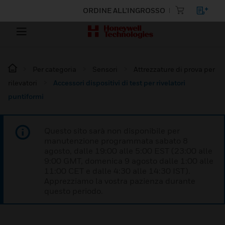
ORDINE ALL'INGROSSO
Per categoria
Sensori
Attrezzature di prova per
rilevatori
Accessori dispositivi di test per rivelatori
puntiformi
Questo sito sarà non disponibile per
manutenzione programmata sabato 8
agosto, dalle 19:00 alle 5:00 EST (23:00 alle
9:00 GMT, domenica 9 agosto dalle 1:00 alle
11:00 CET e dalle 4:30 alle 14:30 IST).
Apprezziamo la vostra pazienza durante
questo periodo.